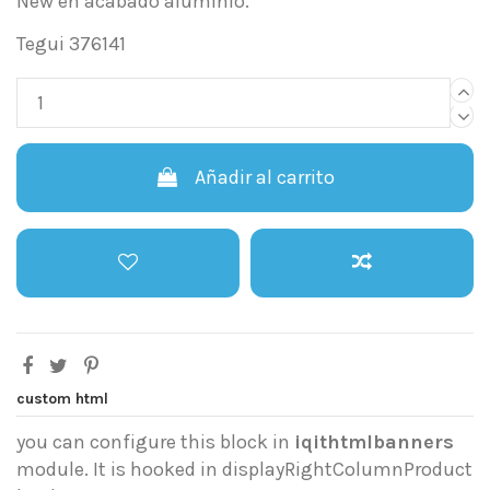
New en acabado aluminio.
Tegui 376141
Añadir al carrito
custom html
you can configure this block in
iqithtmlbanners
module. It is hooked in displayRightColumnProduct