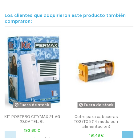
Los clientes que adquirieron este producto también
compraron:
ra de stock
Fuera de stock
ara cabeceras
Ampli. Televés monocanal,
MULTI-SWITCH 
 (14 modulos +
Banda S alta, 58 dB / 125
9x12 MS
mentacion)
dBuV.
Multiswich de 9
191,49 €
satélites, 4 p