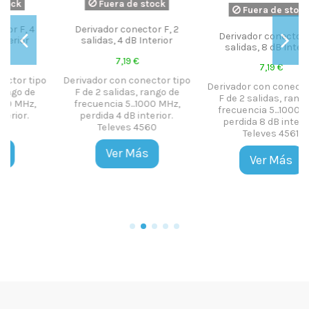
ck
Fuera de stock
Fuera de stock
 F, 2
Derivador conector F, 2
Amplificador BII (FM) SZ
rior
salidas, 8 dB Interior
128
7,19 €
96,39 €
or tipo
Derivador con conector tipo
Amplificador
go de
F de 2 salidas, rango de
monocanal baja gananc
0 MHz,
frecuencia 5...1000 MHz,
BII (FM) SZB-128.
ior.
perdida 8 dB interior.
Ganancia: 30 dB. Nivel d
Televes 4561
salida: 2 x 113 dBµV. Alto n
de salida. Alta
selectividad. Robusto 
Ver Más
estable. Ikusi 2293
Ver Más