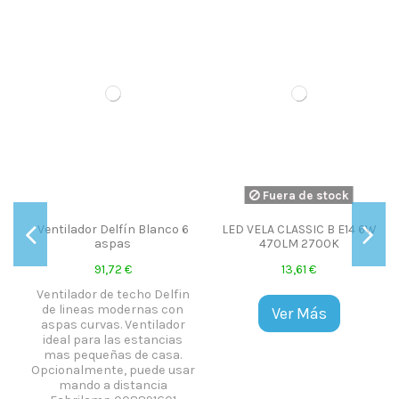
Fuera de stock
Ventilador Delfín Blanco 6
LED VELA CLASSIC B E14 6W
aspas
470LM 2700K
91,72 €
13,61 €
o
Ventilador de techo Delfin
de lineas modernas con
Ver Más
aspas curvas. Ventilador
ideal para las estancias
mas pequeñas de casa.
Opcionalmente, puede usar
mando a distancia