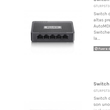
GTLRPST3
Switch 
altas pr
AutoMDI/
Switches
la...
Fuera 
Switch
GTLRPST3
Switch d
son unos