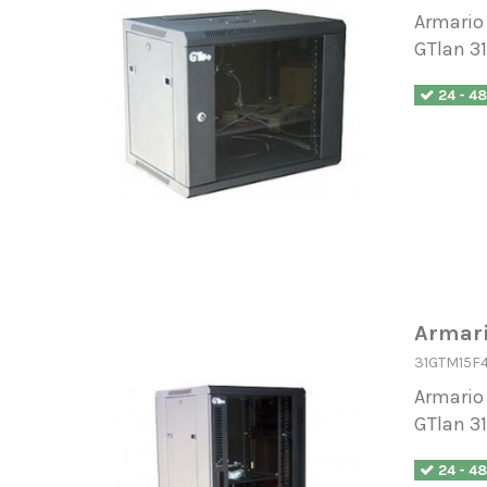
Armario 
GTlan 3
24 - 4
Armari
31GTM15F
Armario 
GTlan 3
24 - 4