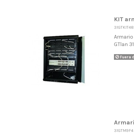
KIT ar
31GTKIT48
Armario 
GTlan 3
Fuera 
Armari
31GTM9F4