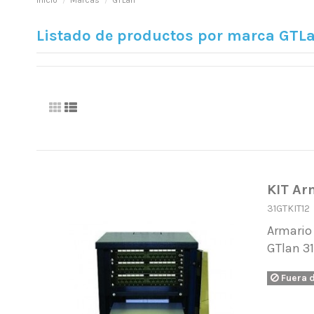
Inicio
Marcas
GTLan
Listado de productos por marca GTL
KIT Ar
31GTKIT12
Armario 
GTlan 3
Fuera 