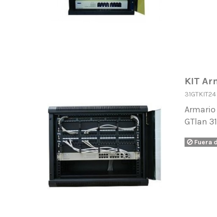
KIT Ar
31GTKIT24
Armario 
GTlan 3
Fuera 