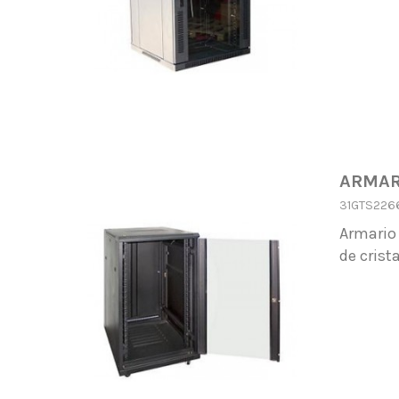
ARMARI
31GTS226
Armario 
de crist