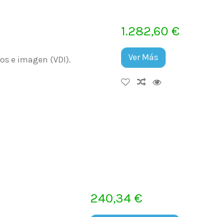
1.282,60 €
Ver Más
tos e imagen (VDI).
240,34 €