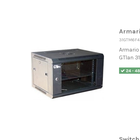
Armari
31GTM6F4
Armario 
GTlan 3
24 - 4
Switch