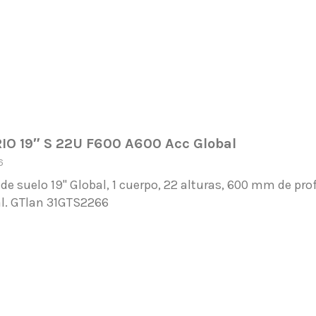
O 19″ S 22U F600 A600 Acc Global
6
de suelo 19" Global, 1 cuerpo, 22 alturas, 600 mm de pr
al. GTlan 31GTS2266