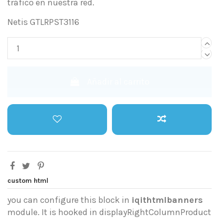
tráfico en nuestra red.
Netis GTLRPST3116
Añadir al carrito
custom html
you can configure this block in
iqithtmlbanners
module. It is hooked in displayRightColumnProduct