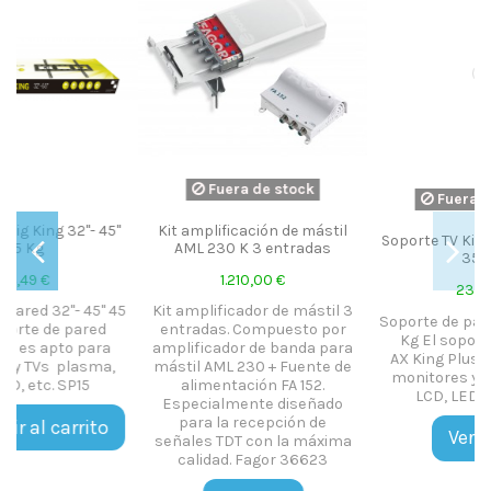
Fuera de stock
Fuera de stock
"
Kit amplificación de mástil
Soporte TV King Plus 32"-55"
AML 230 K 3 entradas
35 Kg
1.210,00 €
23,60 €
45
Kit amplificador de mástil 3
Soporte de pared 32"- 55" 35
entradas. Compuesto por
Kg El soporte de pared
amplificador de banda para
AX King Plus es apto para
mástil AML 230 + Fuente de
monitores y TVs plasma,
alimentación FA 152.
LCD, LED, etc. SP19
Especialmente diseñado
para la recepción de
Ver Más
señales TDT con la máxima
calidad. Fagor 36623