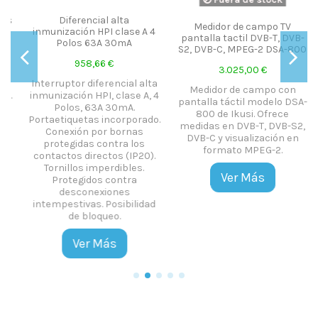
Medidor de campo TV
Antena TDT FLASHD
4
pantalla tactil DVB-T, DVB-
COMPACT
S2, DVB-C, MPEG-2 DSA-800
Antena compacta de facil
instalación modelo 1803
3.025,00 €
FLASHD Ikusi con 13Db de
ta
Medidor de campo con
ganancia. Este producto
 4
pantalla táctil modelo DSA-
queda sustituido por nuevo
800 de Ikusi. Ofrece
modelo. Ikusi 1811 Para
o.
medidas en DVB-T, DVB-S2,
consultar nuevo producto,
DVB-C y visualización en
pinche aquí.
formato MPEG-2.
.
Ver Más
Ver Más
d