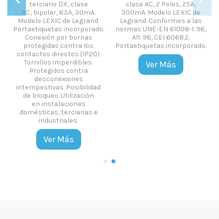
terciario DX, clase
clase AC, 2 Polos, 25A,
AC, bipolar, 63A, 30mA.
300mA. Modelo LEXIC de
Modelo LEXIC de Legrand.
Legrand. Conformes a las
.
Portaetiquetas incorporado.
normas UNE-EN 61008-1: 96,
Conexión por bornas
A11: 96, CEI 6068.2.
protegidas contra los
Portaetiquetas incorporado.
contactos directos (IP20).
Tornillos imperdibles.
Ver Más
Protegidos contra
desconexiones
intempestivas. Posibilidad
de bloqueo. Utilización
en instalaciones
domésticas, terciarias e
industriales.
Ver Más