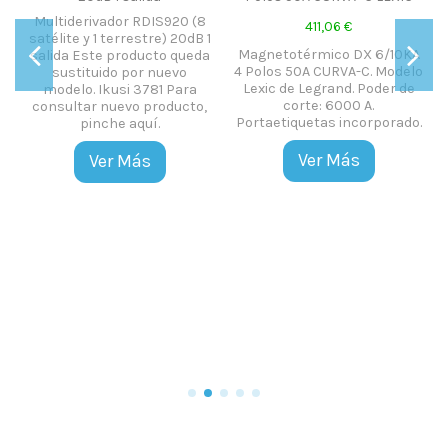
Multiderivador RDIS920 (8
411,06 €
satélite y 1 terrestre) 20dB 1
Magnetotérmico DX 6/10KA
salida Este producto queda
4 Polos 50A CURVA-C. Modelo
sustituido por nuevo
Lexic de Legrand. Poder de
modelo. Ikusi 3781 Para
corte: 6000 A.
consultar nuevo producto,
.
Portaetiquetas incorporado.
pinche aquí.
Ver Más
Ver Más