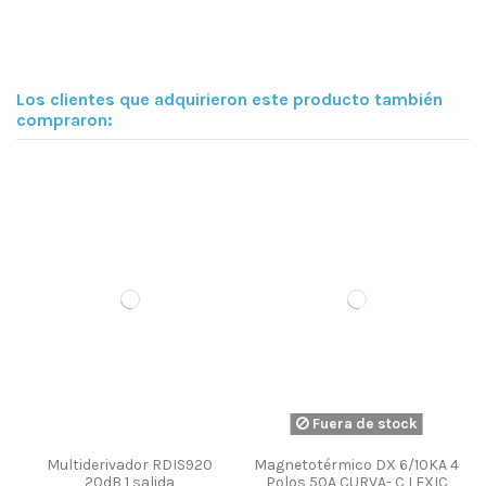
Los clientes que adquirieron este producto también
compraron:
Fuera de stock
Multiderivador RDIS920
Magnetotérmico DX 6/10KA 4
20dB 1 salida
Polos 50A CURVA- C LEXIC