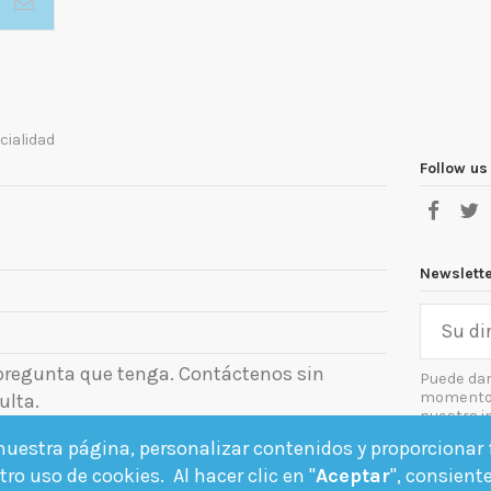
cialidad
Follow us
Newslett
 pregunta que tenga. Contáctenos sin
Puede dar
momento. 
ulta.
nuestra i
el aviso le
uestra página, personalizar contenidos y proporcionar f
Acept
ro uso de cookies. Al hacer clic en "
Aceptar
", consient