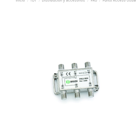
Inicio
TDT
Distribución y accesorios
PAU
Punto Acceso Usuar