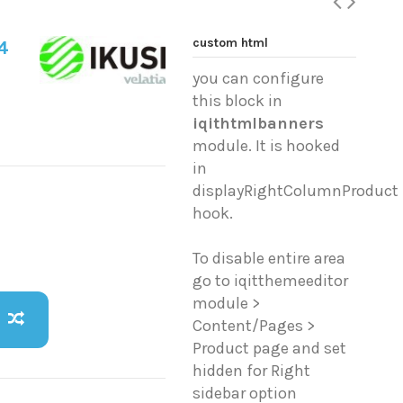
custom html
4
you can configure
this block in
iqithtmlbanners
module. It is hooked
in
displayRightColumnProduct
hook.
To disable entire area
go to iqitthemeeditor
module >
Content/Pages >
Product page and set
hidden for Right
sidebar option