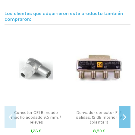
Los clientes que adquirieron este producto también
compraron:
Fuera de st
nector F, 2
Conector Adaptador F
Derivador conecto
 Interior TA
hembra - F hembra /Televes
salidas, 19 dB Inte
a 1)
(planta 1)
2,09 €
 €
15,86 €