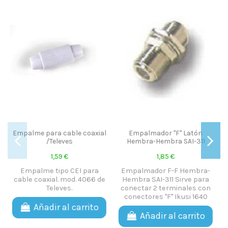
Fuera de stock
axial
Empalmador "F" Latón
Rollo de 25 metro Cable
Hembra-Hembra SAI-311
Coaxial T-100 Plus PVC
blanco malla cobre y vivo d
1,85 €
cobre
ara
Empalmador F-F Hembra-
1.210,00 €
66 de
Hembra SAI-311 Sirve para
conectar 2 terminales con
Corte de 25 metros de cabl
conectores "F" Ikusi 1640
coaxial T-100 Plus PVC
ito
blanco malla cobre y vivo d
Añadir al carrito
cobre. Cable de altísima
calidad ideal para cualquie