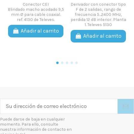
Conector Adaptador F
conector tipo
Derivador con cone
hembra a F hembra
s, rango de
F de 8 salidas, r
empalmador 4173 de
..2400 MHz,
frecuencia 5...24
Televes.
terior. Planta
perdida 19 dB interi
es 5130
1. Televes 51
Añadir al carrito
al carrito
Ver Más
Puede darse de baja en cualquier
momento. Para ello, consulte
nuestra información de contacto en