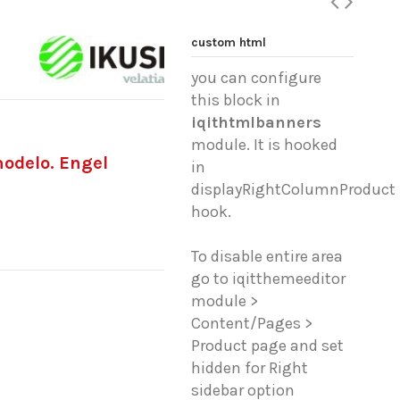
custom html
you can configure
this block in
iqithtmlbanners
module. It is hooked
modelo. Engel
in
displayRightColumnProduct
hook.
To disable entire area
go to iqitthemeeditor
module >
Content/Pages >
Product page and set
hidden for Right
sidebar option