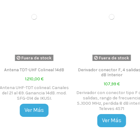
stock
Fuera de stock
Fu
lineal 14dB
Derivador conector F, 4 salidas, 8
Mástil Telesc
dB Interior
€
107,99 €
neal. Canales
Derivador con conector tipo F de 4
Mástil Tel
ia 14dB. mod.
salidas, rango de frecuencia
Ikusi 1937.
KUSI.
5...1000 MHz, perdida 8 dB interior.
1.5mm
Televes 4571
s
Ver Más