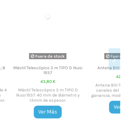
era de stock
Fuera de stock
ópico 3 m TIPO D Ikusi
Antena BIII-TV 8,5db/Ikusi
1937
42,35 €
43,80 €
Antena BIII-TV 7 elementos,
escópico 3 m TIPO D
canales del 5 al 12, 8,5db de
 40 mm de diámetro y
ganancia, mod. INT-070 de Ikusi.
 de espesor.
Ver Más
Ver Más