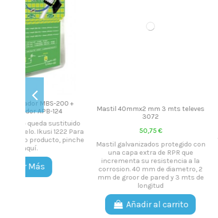
Fuera de 
0 +
Mastil 40mmx2 mm 3 mts televes
Antena TDT-UHF Co
3072
1.210,00 
tuido
50,75 €
2 Para
Antena UHF-TDT coli
pinche
Mastil galvanizados protegido con
del 21 al 69. Gananc
una capa extra de RPR que
SFG-014 de I
incrementa su resistencia a la
corrosion. 40 mm de diametro, 2
Ver Má
mm de groor de pared y 3 mts de
longitud
Añadir al carrito