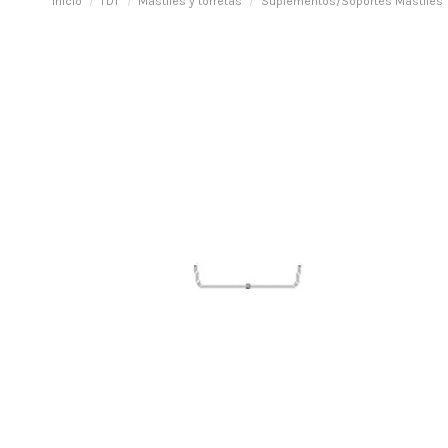
Inicio
TDT
Mástiles y torretas
Suplementos/Soportes Mástiles