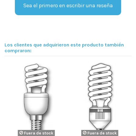
Sea el primero en escribir una reseña
Los clientes que adquirieron este producto también
compraron:
 stock
Fuera de stock