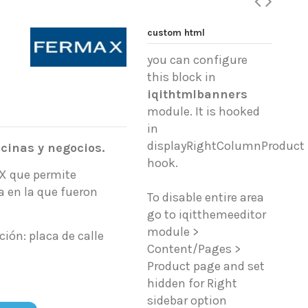
custom html
you can configure
this block in
iqithtmlbanners
module. It is hooked
in
displayRightColumnProduct
icinas y negocios.
hook.
OX que permite
a en la que fueron
To disable entire area
go to iqitthemeeditor
module >
ción: placa de calle
Content/Pages >
Product page and set
hidden for Right
sidebar option