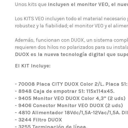
Unos kits que
incluyen el monitor VEO, el nue
Los KITS VEO incluyen todo el material necesario p
robustez y la fiabilidad; el monitor VEO y el alime
Además, funcionan con DUOX, un sistema completa
requieren dos hilos no polarizados para su instal
DUOX es la nueva tecnología digital que sup
El KIT Incluye:
-
70008 Placa CITY DUOX Color 2/L. Placa S1:
-
8948 Caja de empotrar S1: 115x114x45.
-
9405 Monitor VEO DUOX Color 4,3” (2 uds)
-
9406 Conector Monitor VEO DUOX (2 uds)
-
4810 Alimentador 18Vdc/1,5A-12Vac/1,5A. DI
-
3244 Filtro DUOX
-
3255 Terminación de línea.