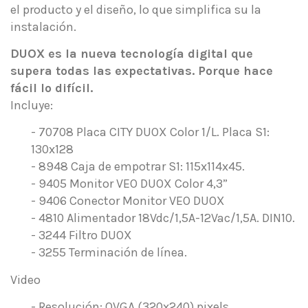
el producto y el diseño, lo que simplifica su la
instalación.
DUOX es la nueva tecnología digital que
supera todas las expectativas. Porque hace
fácil lo difícil.
Incluye:
-
70708 Placa CITY DUOX Color 1/L. Placa S1:
130x128
-
8948 Caja de empotrar S1: 115x114x45.
-
9405 Monitor VEO DUOX Color 4,3”
-
9406 Conector Monitor VEO DUOX
-
4810 Alimentador 18Vdc/1,5A-12Vac/1,5A. DIN10.
-
3244 Filtro DUOX
-
3255 Terminación de línea.
Video
- Resolución: QVGA (320x240) pixels.