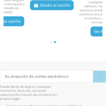
n
cualquier tipo de
y
Añadir al carrito
edificios. Fabricada en
aluminio anodizado de gran
resistencia a la intemperie y
a cambios climáticos.
Fermax 6202
Ver Más
Puede darse de baja en cualquier
momento. Para ello, consulte
nuestra información de contacto en
el aviso legal.