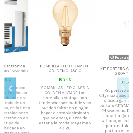
Fuera de stock
BOMBILLAS LED FILAMENT
KIT PORTERO CITYMAX 2L AG
GOLDEN CLASSIC
230V TEL. BL
16,94 €
193,60 €
BOMBILLAS LED CLASSIC
Kit portero electrónico
GOLDEN VINTAGE Las
Citymax audio 2 viviendas. La
bombillas Vintage son
clásica gama de kits de
tendencia indiscutible y no
portero CITYMAX llega hasta
a
pueden faltar en ningún
24 viviendas. Dotada de un
hogar o establecimiento
cáracter genuinamente
que se enorgullezca de
urbano, es la línea idónea
estar a la moda. Megaman
para instalaciones de
43120
portero electrónico en