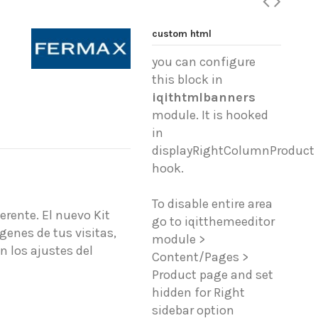
custom html
you can configure
this block in
iqithtmlbanners
module. It is hooked
in
displayRightColumnProduct
hook.
To disable entire area
erente. El nuevo Kit
go to iqitthemeeditor
genes de tus visitas,
module >
n los ajustes del
Content/Pages >
Product page and set
hidden for Right
sidebar option