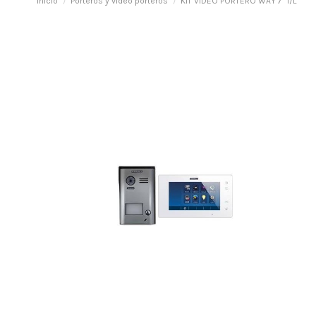
Inicio
Porteros y vídeo porteros
KIT VIDEO PORTERO WAY 7" 1/L