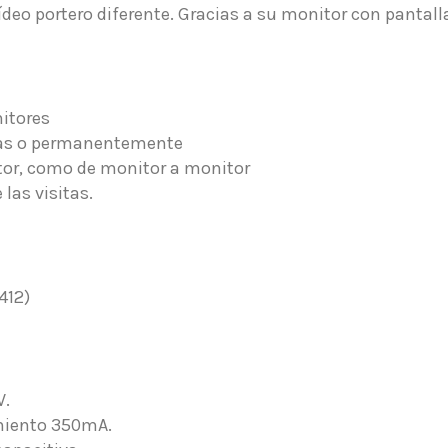
ídeo portero diferente. Gracias a su monitor con pantall
nitores
oras o permanentemente
itor, como de monitor a monitor
 las visitas.
412)
V.
miento 350mA.