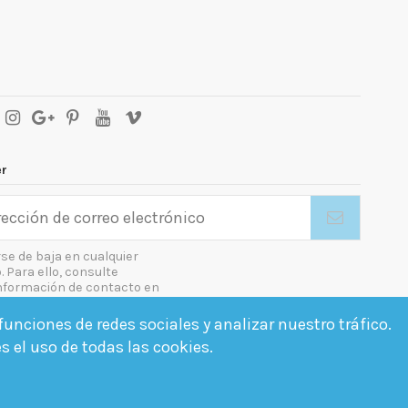
er
se de baja en cualquier
Para ello, consulte
nformación de contacto en
gal.
unciones de redes sociales y analizar nuestro tráfico.
o las condiciones generales y la política de confidencialidad
es el uso de todas las cookies.