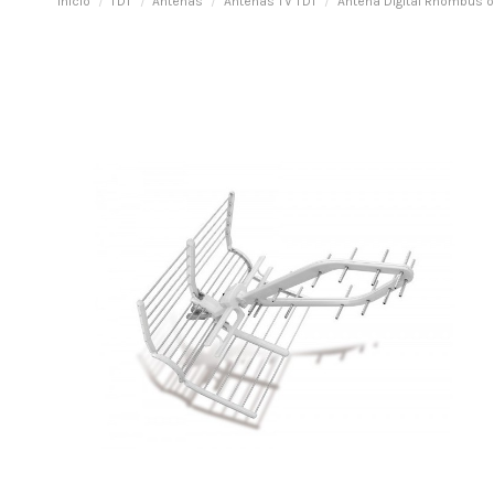
Inicio
TDT
Antenas
Antenas TV TDT
Antena Digital Rhombus op