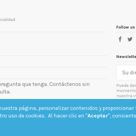
cialidad
Follow us
Newslett
 pregunta que tenga. Contáctenos sin
Puede dar
momento. 
ulta.
nuestra i
el aviso le
uestra página, personalizar contenidos y proporcionar f
Acept
ro uso de cookies. Al hacer clic en "
Aceptar
", consient