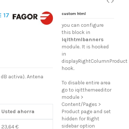
custom html
 17
you can configure
this block in
iqithtmlbanners
module. It is hooked
in
displayRightColumnProduct
hook.
 dB activa). Antena
To disable entire area
go to iqitthemeeditor
module >
Content/Pages >
Usted ahorra
Product page and set
hidden for Right
sidebar option
23,64 €