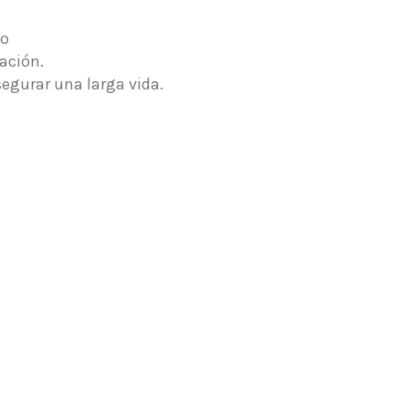
do
tación.
segurar una larga vida.