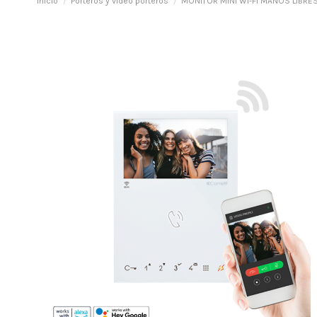
Inicio
Porteros y vídeo porteros
MONITOR MINI WI-FI MANOS LIBRE