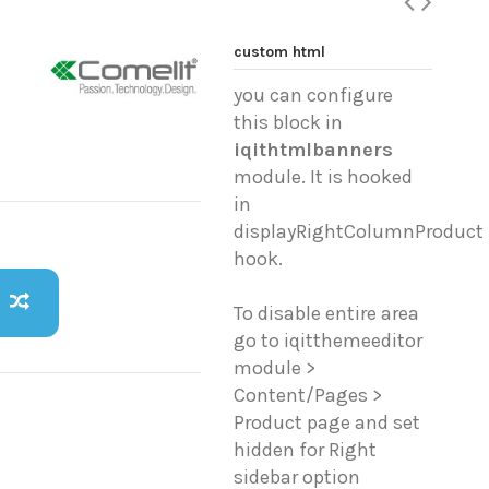
custom html
2
you can configure
this block in
iqithtmlbanners
module. It is hooked
in
displayRightColumnProduct
hook.
To disable entire area
go to iqitthemeeditor
module >
Content/Pages >
Product page and set
hidden for Right
sidebar option