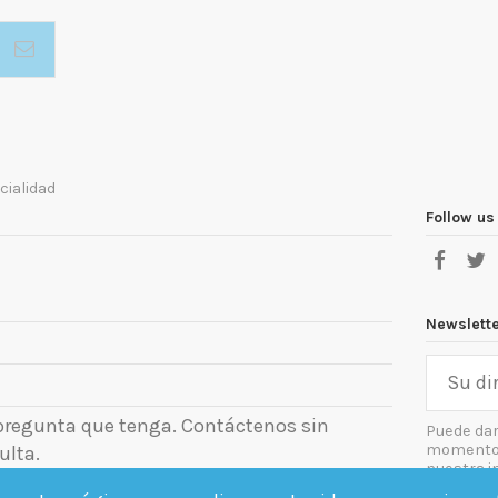
cialidad
Follow us
Newslett
 pregunta que tenga. Contáctenos sin
Puede dar
momento. 
ulta.
nuestra i
el aviso le