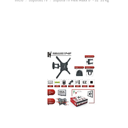
Inicio
Soportes TV
Soporte TV Flexi Maxx 17" - 52" 35 Kg