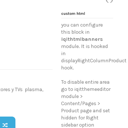
custom html
you can configure
this block in
iqithtmlbanners
module. It is hooked
in
displayRightColumnProduct
hook.
To disable entire area
go to iqitthemeeditor
tores y TVs plasma,
module >
Content/Pages >
Product page and set
hidden for Right
sidebar option