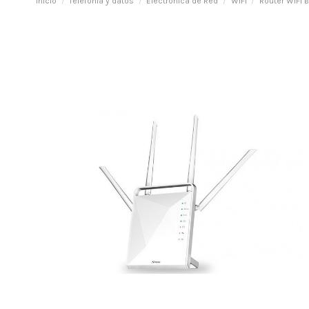
Inicio
Telefonía y datos
Electrónica de Red
WIFI
Router WIFI 