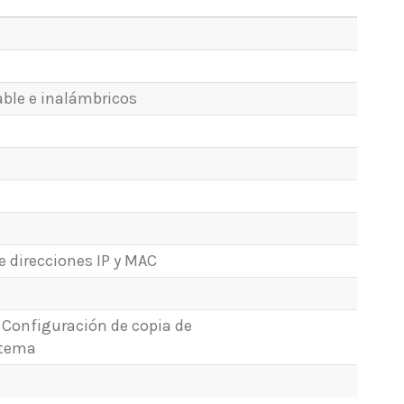
able e inalámbricos
de direcciones IP y MAC
a Configuración de copia de
stema