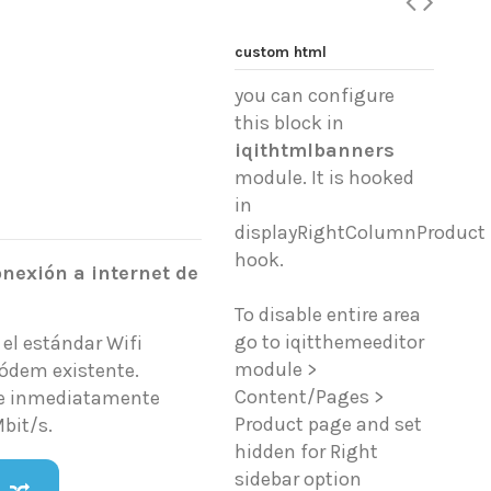
custom html
you can configure
this block in
iqithtmlbanners
module. It is hooked
in
displayRightColumnProduct
hook.
onexión a internet de
To disable entire area
go to iqitthemeeditor
 el estándar Wifi
module >
módem existente.
Content/Pages >
s e inmediatamente
Product page and set
bit/s.
hidden for Right
sidebar option