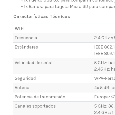
- 1x Ranura para tarjeta Micro SD para compa
Características Técnicas
WIFI
Frecuencia
2.4 GHz y
Estándares
IEEE 802.
IEEE 802.
Velocidad de señal
5 GHz: ha
2.4GHz: h
Seguridad
WPA-Perso
Antena
4x 5 dBi 
Potencia de transmisión
Europa: <
Canales soportados
5 GHz: 36,
2.4 GHz: 1, 