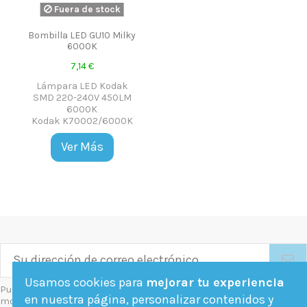
Fuera de stock
Bombilla LED GU10 Milky
6000K
7,14 €
Lámpara LED Kodak
SMD 220-240V 450LM
6000K
Kodak K70002/6000K
Ver Más
Usamos cookies para
mejorar tu experiencia
Puede darse de baja en cualquier
en nuestra página, personalizar contenidos y
momento. Para ello, consulte