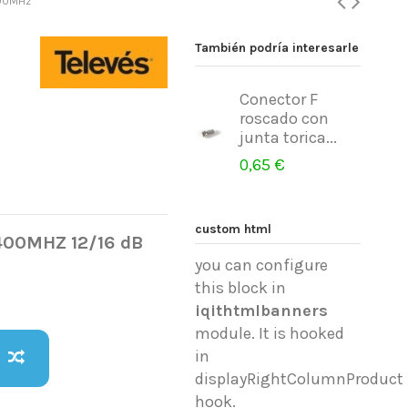
400MHz
También podría interesarle
Conector F
roscado con
junta torica...
0,65 €
custom html
.2400MHZ 12/16 dB
you can configure
this block in
iqithtmlbanners
module. It is hooked
in
displayRightColumnProduct
hook.