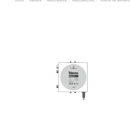
Inicio
Satélite
Multisatélite
Multiswitches
Fuente de aliment