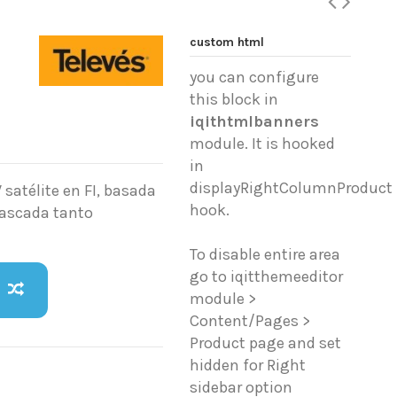
custom html
you can configure
this block in
iqithtmlbanners
module. It is hooked
in
displayRightColumnProduct
satélite en FI, basada
hook.
cascada tanto
To disable entire area
go to iqitthemeeditor
module >
Content/Pages >
Product page and set
hidden for Right
sidebar option