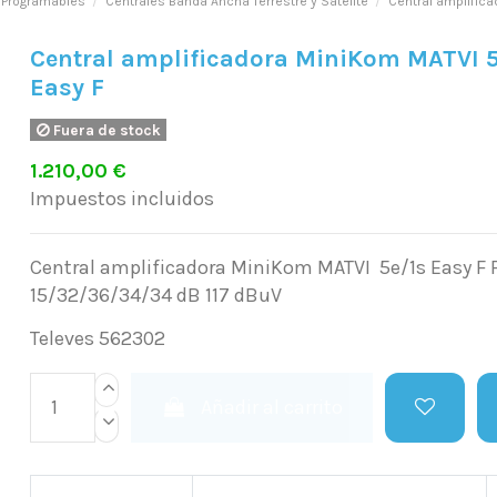
 Programables
Centrales Banda Ancha Terrestre y Satélite
Central amplific
Central amplificadora MiniKom MATVI 5
Easy F
Fuera de stock
1.210,00 €
Impuestos incluidos
Central amplificadora MiniKom MATVI 5e/1s Easy F F
15/32/36/34/34 dB 117 dBuV
Televes 562302
Añadir al carrito