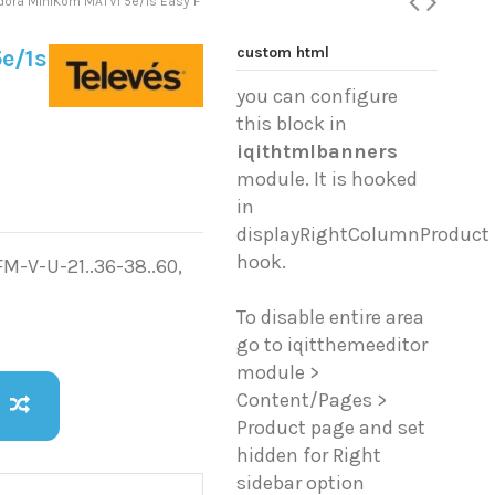
adora MiniKom MATVI 5e/1s Easy F
custom html
e/1s
you can configure
this block in
iqithtmlbanners
module. It is hooked
in
displayRightColumnProduct
hook.
M-V-U-21..36-38..60,
To disable entire area
go to iqitthemeeditor
module >
Content/Pages >
Product page and set
hidden for Right
sidebar option