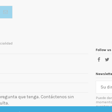
cialidad
Follow us
Newslett
 pregunta que tenga. Contáctenos sin
Puede dar
momento. 
ulta.
nuestra i
el aviso le