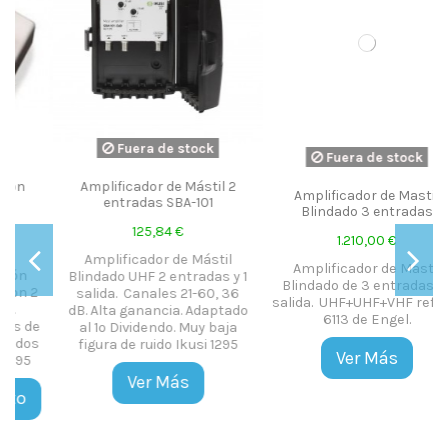
Fuera de stock
Amplificador de Mastil
Amplificador de Mastil
Blindado 3 entradas
NanoKom 3e 1s
1.210,00 €
33,03 €
Amplificador de Mastil
Amplificador Mástil LTE
 1
Blindado de 3 entradas y 1
NanoKom 3e 1s conexión
6
salida. UHF+UHF+VHF ref: AM
Easy F UHF(dc)-VHFmix-
do
6113 de Engel.
FImix(dc) Nueva gama de
amplificadores de mástil de
5
Televes optimizada para el
Ver Más
sacar el máximo
rendimiento a los nuevos
niveles de señal tras el
Dividendo Digital. El
amplificador de mástil mas