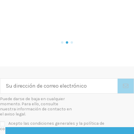
pequeño del mercado con
unas prestaciones calidad
precio inmejorables. Televes
561621
Añadir al carrito
Puede darse de baja en cualquier
momento. Para ello, consulte
nuestra información de contacto en
el aviso legal.
Acepto las condiciones generales y la política de
confidencialidad