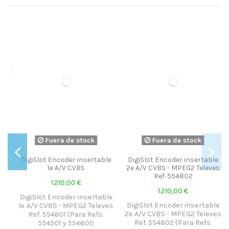
Fuera de stock
Fuera de stock
DigiSlot Encoder insertable
DigiSlot Encoder insertable
1e A/V CVBS
2e A/V CVBS - MPEG2 Televes
Ref. 554802
1.210,00 €
1.210,00 €
DigiSlot Encoder insertable
1
DigiSlot Encoder insertable
1e A/V CVBS - MPEG2 Televes
2e A/V CVBS - MPEG2 Televes
Ref. 554801 (Para Refs.
.
Ref. 554802 (Para Refs.
554501 y 554601)