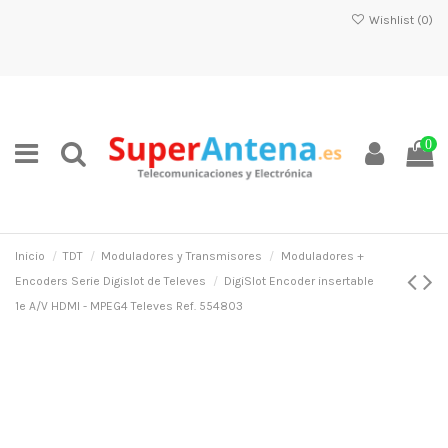
Wishlist (
0
)
0
Inicio
TDT
Moduladores y Transmisores
Moduladores +
Encoders Serie Digislot de Televes
DigiSlot Encoder insertable
1e A/V HDMI - MPEG4 Televes Ref. 554803