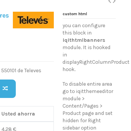
custom html
res
you can configure
this block in
iqithtmlbanners
module. It is hooked
in
displayRightColumnProduct
hook.
 550101 de Televes
To disable entire area
go to iqitthemeeditor
module >
Content/Pages >
Product page and set
Usted ahorra
hidden for Right
sidebar option
4,28 €