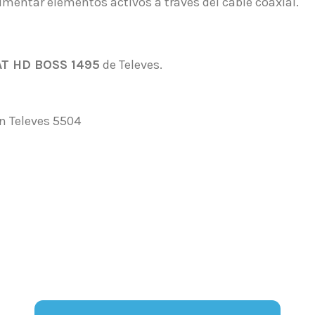
limentar elementos activos a través del cable coaxial.
AT HD BOSS 1495
de Televes.