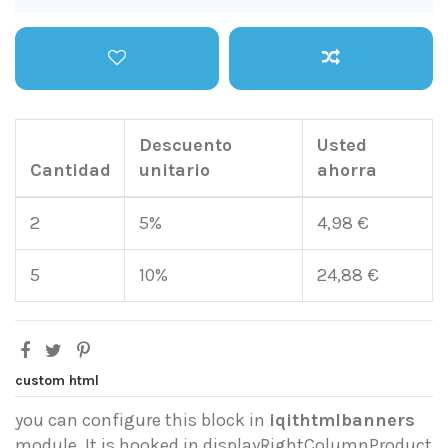
Descuento
Usted
Cantidad
unitario
ahorra
2
5%
4,98 €
5
10%
24,88 €
custom html
you can configure this block in
iqithtmlbanners
module. It is hooked in displayRightColumnProduct