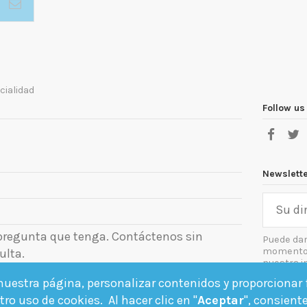
cialidad
Follow us
Newslett
 pregunta que tenga. Contáctenos sin
Puede dar
momento. 
ulta.
nuestra i
el aviso le
uestra página, personalizar contenidos y proporcionar f
Acept
ro uso de cookies. Al hacer clic en "
Aceptar
", consient