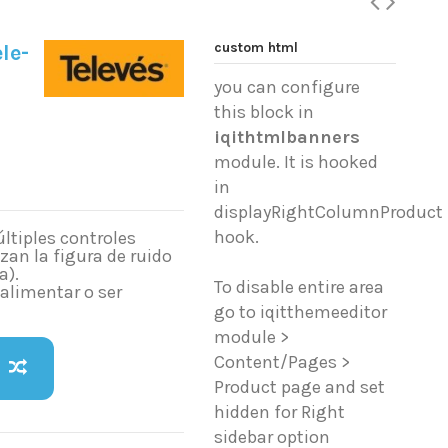
custom html
le-
you can configure
this block in
iqithtmlbanners
module. It is hooked
in
displayRightColumnProduct
hook.
ltiples controles
an la figura de ruido
a).
To disable entire area
 alimentar o ser
go to iqitthemeeditor
module >
Content/Pages >
Product page and set
hidden for Right
sidebar option