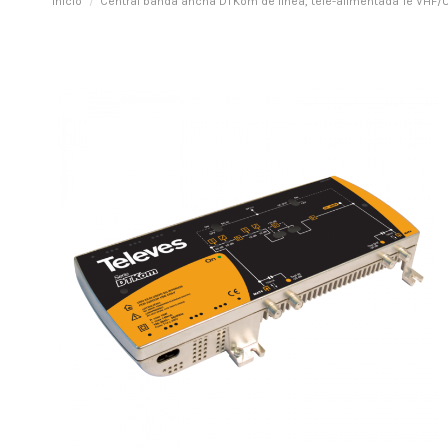
Inicio
Central banda ancha DTKom de línea, tele-alimentada 1e VHF/