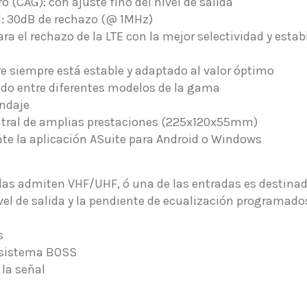
 (CAG): con ajuste fino del nivel de salida
ad: 30dB de rechazo (@ 1MHz)
ra el rechazo de la LTE con la mejor selectividad y estab
stre siempre está estable y adaptado al valor óptimo
do entre diferentes modelos de la gama
indaje
tral de amplias prestaciones (225x120x55mm)
te la aplicación ASuite para Android o Windows
as admiten VHF/UHF, ó una de las entradas es destinad
vel de salida y la pendiente de ecualización programado
s
n sistema BOSS
 la señal