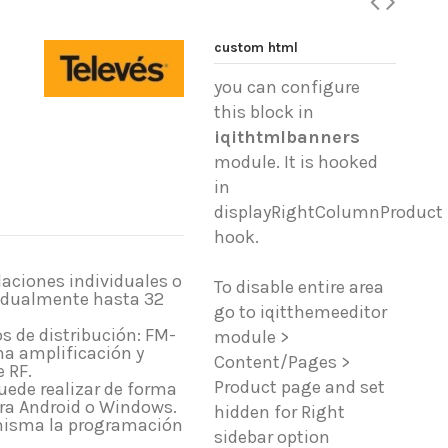
custom html
you can configure
this block in
iqithtmlbanners
module. It is hooked
in
displayRightColumnProduct
hook.
laciones individuales o
To disable entire area
vidualmente hasta 32
go to iqitthemeeditor
s de distribución: FM-
module >
a amplificación y
Content/Pages >
 RF.
Product page and set
puede realizar de forma
ara Android o Windows.
hidden for Right
í misma la programación
sidebar option