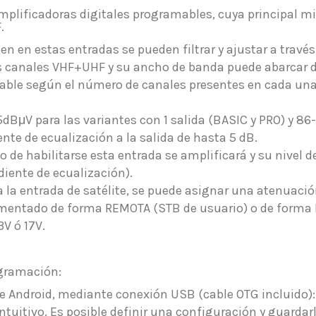
plificadoras digitales programables, cuya principal mi
.
n en estas entradas se pueden filtrar y ajustar a través
os canales VHF+UHF y su ancho de banda puede abarcar d
gurable según el número de canales presentes en cada u
5dBμV para las variantes con 1 salida (BASIC y PRO) y 86
te de ecualización a la salida de hasta 5 dB.
o de habilitarse esta entrada se amplificará y su nivel d
iente de ecualización).
a la entrada de satélite, se puede asignar una atenuaci
limentado de forma REMOTA (STB de usuario) o de forma 
V ó 17V.
ogramación:
 Android, mediante conexión USB (cable OTG incluido): 
ntuitivo. Es posible definir una configuración y guardarl