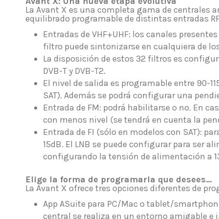
Avant X: Una nueva etapa evolutiva
La Avant X es una completa gama de centrales am
equilibrado programable de distintas entradas RF
Entradas de VHF+UHF: los canales presentes e
filtro puede sintonizarse en cualquiera de l
La disposición de estos 32 filtros es confi
DVB-T y DVB-T2.
El nivel de salida es programable entre 90-11
SAT). Además se podrá configurar una pendien
Entrada de FM: podrá habilitarse o no. En cas
con menos nivel (se tendrá en cuenta la pend
Entrada de FI (sólo en modelos con SAT): par
15dB. El LNB se puede configurar para ser a
configurando la tensión de alimentación a 13
Elige la forma de programarla que desees...
La Avant X ofrece tres opciones diferentes de pr
App ASuite para PC/Mac o tablet/smartphone
central se realiza en un entorno amigable e i