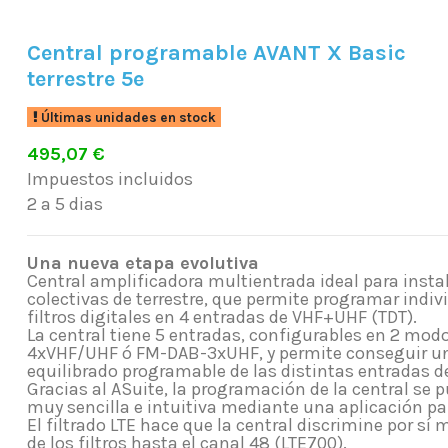
Central programable AVANT X Basic
terrestre 5e
Últimas unidades en stock
495,07 €
Impuestos incluidos
2 a 5 dias
Una nueva etapa evolutiva
Central amplificadora multientrada ideal para insta
colectivas de terrestre, que permite programar indi
filtros digitales en 4 entradas de VHF+UHF (TDT).
La central tiene 5 entradas, configurables en 2 modo
4xVHF/UHF ó FM-DAB-3xUHF, y permite conseguir un
equilibrado programable de las distintas entradas de
Gracias al ASuite, la programación de la central se 
muy sencilla e intuitiva mediante una aplicación p
El filtrado LTE hace que la central discrimine por s
de los filtros hasta el canal 48 (LTE700).