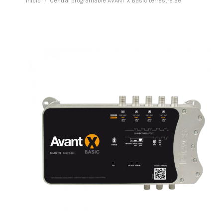
Inicio
Central programable AVANT X Basic terrestre 5e