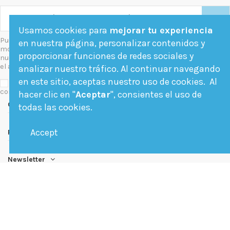
Usamos cookies para
mejorar tu experiencia
Puede darse de baja en cualquier
en nuestra página, personalizar contenidos y
momento. Para ello, consulte
proporcionar funciones de redes sociales y
nuestra información de contacto en
el aviso legal.
analizar nuestro tráfico. Al continuar navegando
en este sitio, aceptas nuestro uso de cookies. Al
Acepto las condiciones generales y la política de
confidencialidad
hacer clic en "
Aceptar
", consientes el uso de
Contact us
todas las cookies.
Accept
Follow us
Newsletter