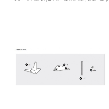
Inicio
TDT
Mástiles y torretas
Bases Torretas
Bases Torre Q1