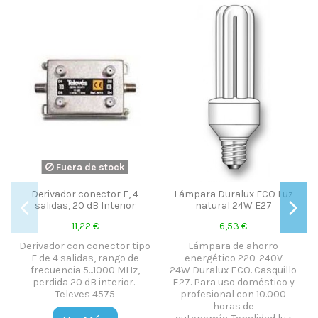
Fuera de stock
Lámpara Duralux ECO Luz
Derivador conector F, 2
natural 24W E27
salidas, 8 dB Interior
6,53 €
7,19 €
Di
Lámpara de ahorro
Derivador con conector tipo
energético 220-240V
F de 2 salidas, rango de
24W Duralux ECO. Casquillo
frecuencia 5...1000 MHz,
E27. Para uso doméstico y
perdida 8 dB interior.
profesional con 10.000
c
Televes 4561
horas de