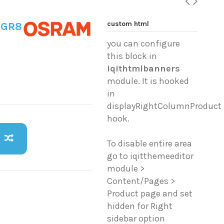
custom html
 GR8
you can configure
this block in
iqithtmlbanners
module. It is hooked
in
displayRightColumnProduct
hook.
To disable entire area
go to iqitthemeeditor
module >
Content/Pages >
Product page and set
hidden for Right
sidebar option