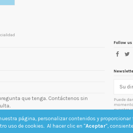
cialidad
Follow us
Newslett
 pregunta que tenga. Contáctenos sin
Puede dar
momento. 
ulta.
nuestra i
el aviso le
uestra página, personalizar contenidos y proporcionar f
Acept
ro uso de cookies. Al hacer clic en "
Aceptar
", consient