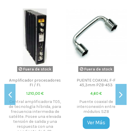
Fuera de stock
Fuera de stock
Amplificador procesadores
PUENTE COAXIAL F-F
FI / FI.
45,3mm PZB-453
1.210,00 €
4,60 €
Central amplificadora T05,
Puente coaxial de
de tecnología híbrida, para
interconexión entre
frecuencia intermedia de
módulos SZB
satélite. Posee una elevada
tensión de salida y una
Ver Más
respuesta con una