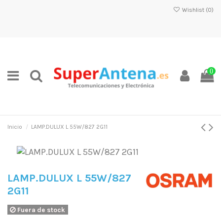
Wishlist (
0
)
0
Inicio
LAMP.DULUX L 55W/827 2G11
LAMP.DULUX L 55W/827
2G11
Fuera de stock