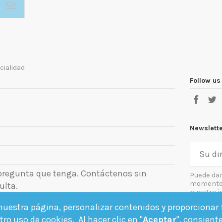
cialidad
Follow us
Newslett
 pregunta que tenga. Contáctenos sin
Puede dar
momento. 
ulta.
nuestra i
el aviso le
uestra página, personalizar contenidos y proporcionar f
Acept
ro uso de cookies. Al hacer clic en "
Aceptar
", consient