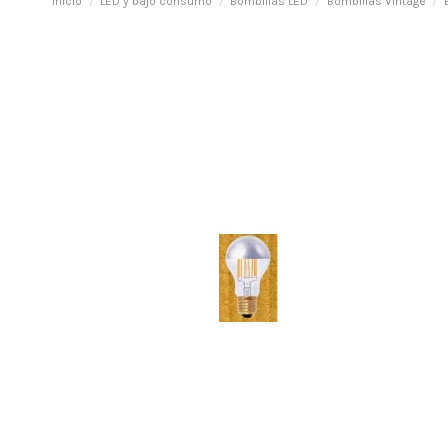
Inicio
LED y bajo consumo
Bombillas LED
Bombillas Vintage