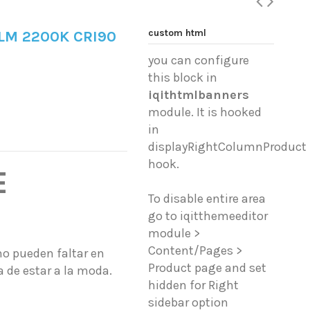
custom html
LM 2200K CRI90
you can configure
this block in
iqithtmlbanners
module. It is hooked
in
displayRightColumnProduct
hook.
E
To disable entire area
go to iqitthemeeditor
module >
Content/Pages >
no pueden faltar en
Product page and set
 de estar a la moda.
hidden for Right
sidebar option