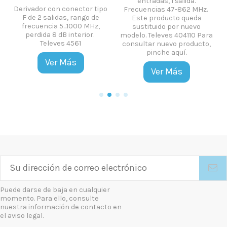
entradas, 1 salida.
Derivador con conector tipo
Frecuencias 47-862 MHz.
n
F de 2 salidas, rango de
Este producto queda
frecuencia 5...1000 MHz,
sustituido por nuevo
perdida 8 dB interior.
modelo. Televes 404110 Para
Televes 4561
consultar nuevo producto,
pinche aquí.
Ver Más
Ver Más
Puede darse de baja en cualquier
momento. Para ello, consulte
nuestra información de contacto en
el aviso legal.