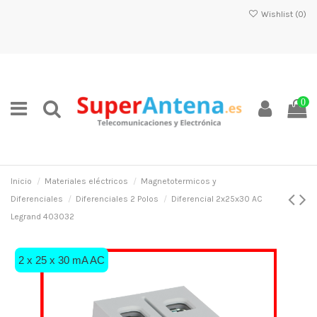
Wishlist (
0
)
0
Inicio
Materiales eléctricos
Magnetotermicos y
Diferenciales
Diferenciales 2 Polos
Diferencial 2x25x30 AC
Legrand 403032
2 x 25 x 30 mA AC