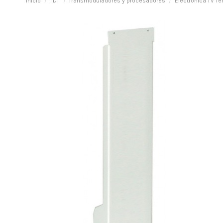
Inicio
TDT
Transmoduladores y procesadores
Electrónica TV Te