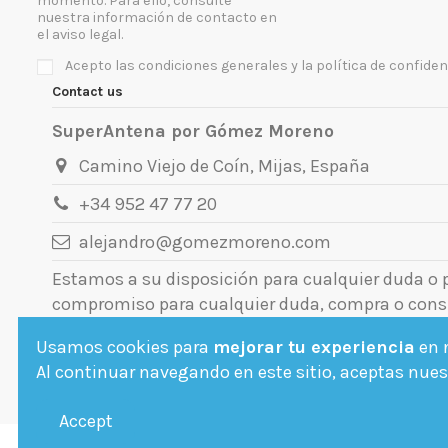
momento. Para ello, consulte
nuestra información de contacto en
el aviso legal.
Acepto las condiciones generales y la política de confiden
Contact us
SuperAntena por Gómez Moreno
Camino Viejo de Coín, Mijas, España
+34 952 47 77 20
alejandro@gomezmoreno.com
Estamos a su disposición para cualquier duda o
compromiso para cualquier duda, compra o cons
Usamos cookies para
mejorar tu experiencia
en n
Al continuar navegando en este sitio, aceptas nuest
Accept