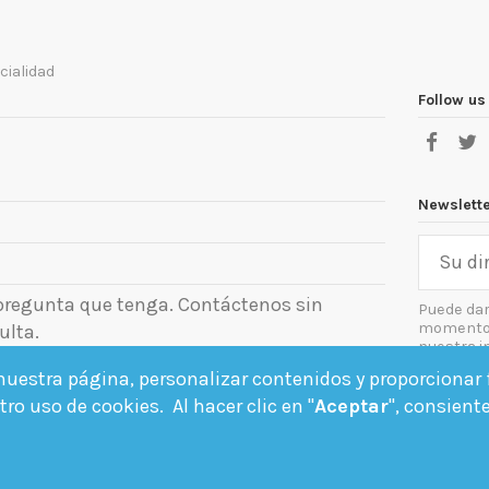
cialidad
Follow us
Newslett
 pregunta que tenga. Contáctenos sin
Puede dar
momento. 
ulta.
nuestra i
el aviso le
uestra página, personalizar contenidos y proporcionar f
Acept
ro uso de cookies. Al hacer clic en "
Aceptar
", consient