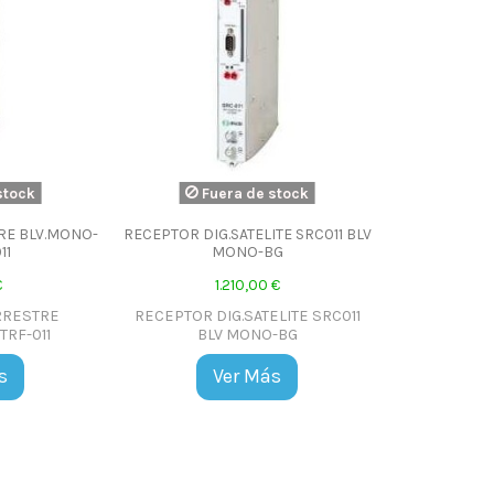
stock
Fuera de stock
RE BLV.MONO-
RECEPTOR DIG.SATELITE SRC011 BLV
11
MONO-BG
€
1.210,00 €
RRESTRE
RECEPTOR DIG.SATELITE SRC011
TRF-011
BLV MONO-BG
s
Ver Más