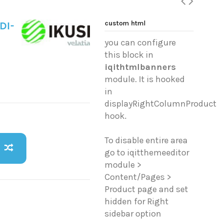
custom html
DI-
you can configure
this block in
iqithtmlbanners
module. It is hooked
in
displayRightColumnProduct
hook.
To disable entire area
go to iqitthemeeditor
module >
Content/Pages >
Product page and set
hidden for Right
sidebar option