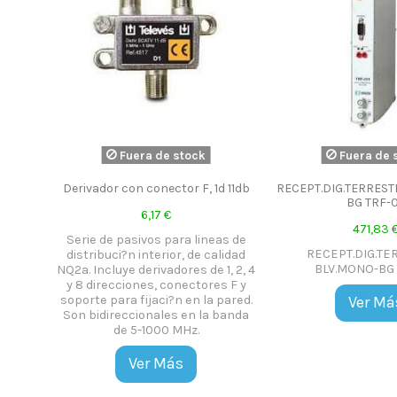
Fuera de stock
Fuera de 
Derivador con conector F, 1d 11db
RECEPT.DIG.TERREST
BG TRF-0
6,17 €
471,83 
Serie de pasivos para lineas de
RECEPT.DIG.TE
distribuci?n interior, de calidad
BLV.MONO-BG 
NQ2a. Incluye derivadores de 1, 2, 4
y 8 direcciones, conectores F y
soporte para fijaci?n en la pared.
Ver Má
Son bidireccionales en la banda
de 5-1000 MHz.
Ver Más