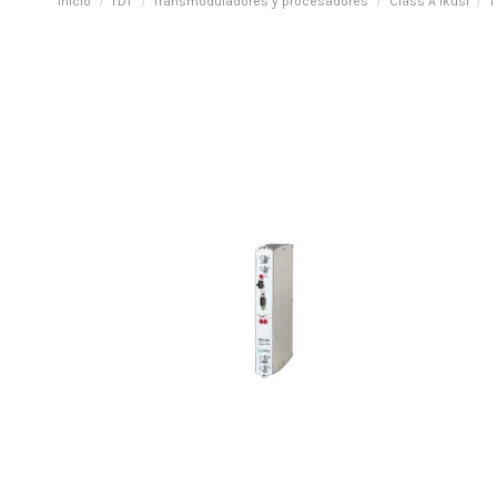
Inicio
TDT
Transmoduladores y procesadores
Class A Ikusi
T