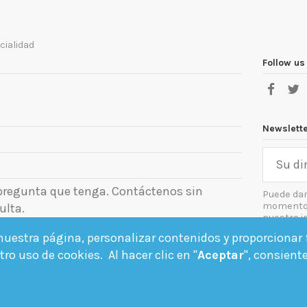
cialidad
Follow us
Newslett
 pregunta que tenga. Contáctenos sin
Puede dar
momento. 
ulta.
nuestra i
el aviso le
uestra página, personalizar contenidos y proporcionar f
Acept
ro uso de cookies. Al hacer clic en "
Aceptar
", consient