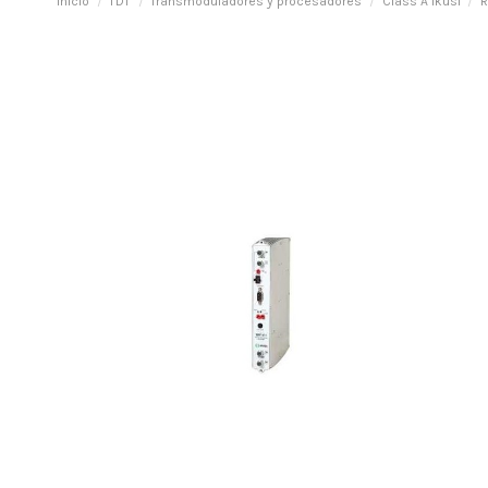
Inicio
TDT
Transmoduladores y procesadores
Class A Ikusi
R