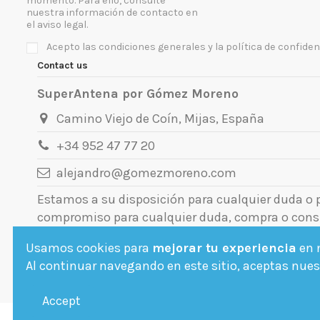
momento. Para ello, consulte
nuestra información de contacto en
el aviso legal.
Acepto las condiciones generales y la política de confiden
Contact us
SuperAntena por Gómez Moreno
Camino Viejo de Coín, Mijas, España
+34 952 47 77 20
alejandro@gomezmoreno.com
Estamos a su disposición para cualquier duda o
compromiso para cualquier duda, compra o cons
Usamos cookies para
mejorar tu experiencia
en n
Al continuar navegando en este sitio, aceptas nuest
Accept