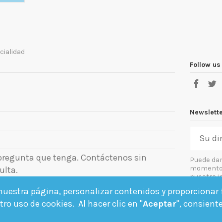
cialidad
Follow us
Newslett
 pregunta que tenga. Contáctenos sin
Puede dar
momento. 
ulta.
nuestra i
el aviso le
uestra página, personalizar contenidos y proporcionar f
Acept
ro uso de cookies. Al hacer clic en "
Aceptar
", consient