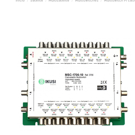
Inicio
Satélite
Multisatélite
Multiswitches
Multiswitch FI ca