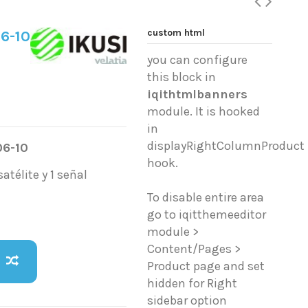
custom html
06-10
you can configure
this block in
iqithtmlbanners
module. It is hooked
in
displayRightColumnProduct
06-10
hook.
atélite y 1 señal
To disable entire area
go to iqitthemeeditor
module >
Content/Pages >
Product page and set
hidden for Right
sidebar option