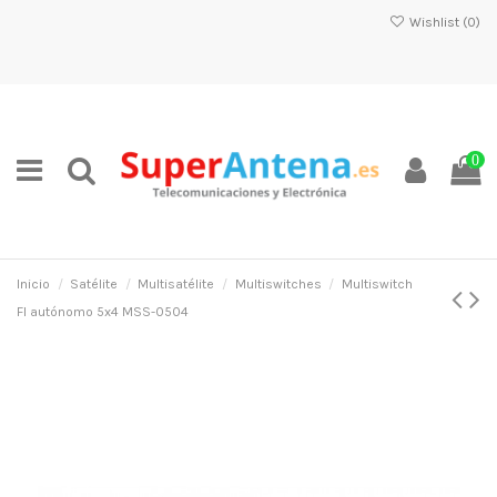
Wishlist (
0
)
0
Inicio
Satélite
Multisatélite
Multiswitches
Multiswitch
FI autónomo 5x4 MSS-0504