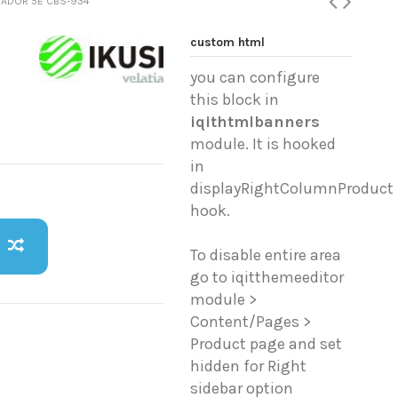
CADOR 5E CBS-934
custom html
you can configure
this block in
iqithtmlbanners
module. It is hooked
in
displayRightColumnProduct
hook.
To disable entire area
go to iqitthemeeditor
module >
Content/Pages >
Product page and set
hidden for Right
sidebar option