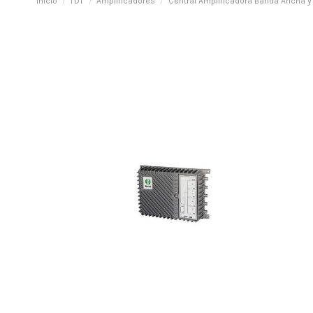
Inicio
TDT
Amplificadores
Central Amplificadora Banda Ancha y