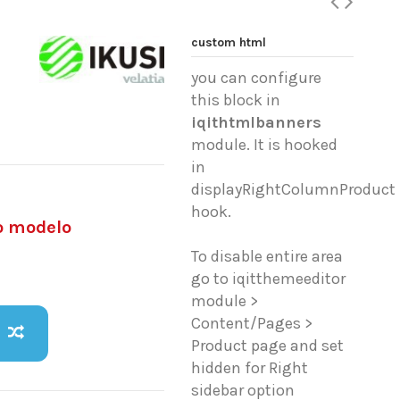
custom html
you can configure
this block in
iqithtmlbanners
module. It is hooked
in
displayRightColumnProduct
hook.
vo modelo
To disable entire area
go to iqitthemeeditor
module >
Content/Pages >
Product page and set
hidden for Right
sidebar option