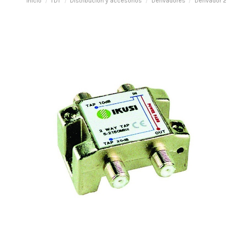
Inicio
TDT
Distribución y accesorios
Derivadores
Derivador 2