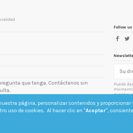
cialidad
Follow us
Newslett
 pregunta que tenga. Contáctenos sin
Puede dar
momento. 
ulta.
nuestra i
el aviso le
uestra página, personalizar contenidos y proporcionar f
Acept
ro uso de cookies. Al hacer clic en "
Aceptar
", consient