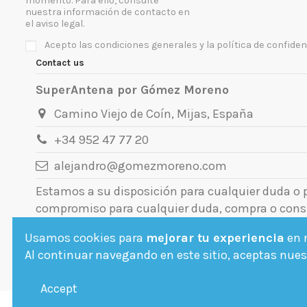
momento. Para ello, consulte
nuestra información de contacto en
el aviso legal.
Acepto las condiciones generales y la política de confiden
Contact us
SuperAntena por Gómez Moreno
Camino Viejo de Coín, Mijas, España
+34 952 47 77 20
alejandro@gomezmoreno.com
Estamos a su disposición para cualquier duda o
compromiso para cualquier duda, compra o cons
Usamos cookies para
mejorar tu experiencia
en n
Al continuar navegando en este sitio, aceptas nuest
Accept