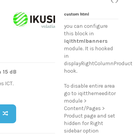
custom html
you can configure
this block in
iqithtmlbanners
module. It is hooked
in
displayRightColumnProduct
hook.
n 15 dB
s ICT.
To disable entire area
go to iqitthemeeditor
module >
Content/Pages >
Product page and set
hidden for Right
sidebar option