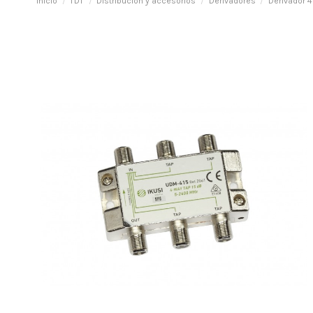
Inicio
TDT
Distribución y accesorios
Derivadores
Derivador 4