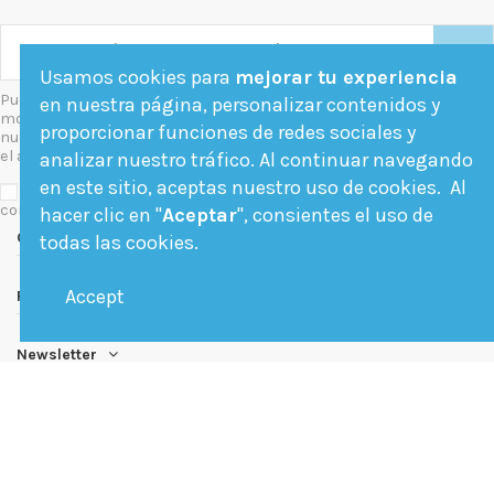
Usamos cookies para
mejorar tu experiencia
Puede darse de baja en cualquier
en nuestra página, personalizar contenidos y
momento. Para ello, consulte
proporcionar funciones de redes sociales y
nuestra información de contacto en
el aviso legal.
analizar nuestro tráfico. Al continuar navegando
en este sitio, aceptas nuestro uso de cookies. Al
Acepto las condiciones generales y la política de
confidencialidad
hacer clic en "
Aceptar
", consientes el uso de
Contact us
todas las cookies.
Accept
Follow us
Newsletter